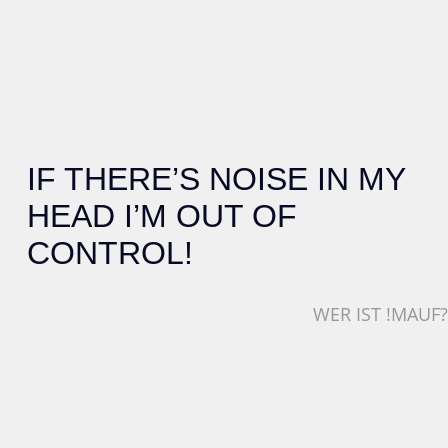
IF THERE’S NOISE IN MY
HEAD I’M OUT OF
CONTROL!
WER IST !MAUF?