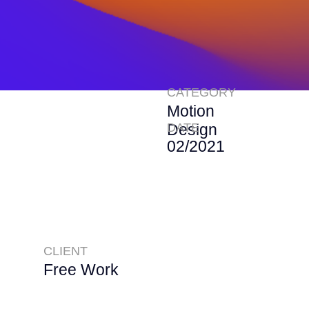
CATEGORY
Motion
DATE
Design
02/2021
CLIENT
Free Work